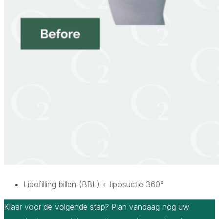
Lipofilling billen (BBL) + liposuctie 360°
Klaar voor de volgende stap? Plan vandaag nog uw