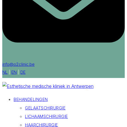
info@o2clinic.be
NL
|
EN
|
DE
BEHANDELINGEN
GELAATSCHIRURGIE
LICHAAMSCHIRURGIE
HAARCHIRURGIE